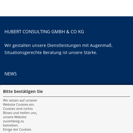
HUBERT CONSULTING GMBH & CO KG
Wir gestalten unsere Dienstleistungen mit Augenmaß.
Situationsgerechte Beratung ist unsere Stärke.
NEWS
Bitte bestätigen Sie
IMPRESSUM
Wir setzen auf unserer
Website Cookies ein.
Impressum
Cookies sind nichts
Böses und helfen uns,
unsere Website
Erstinformation
zuverlässig zu
betreiben.
Datenschutz
Einige der Cookies