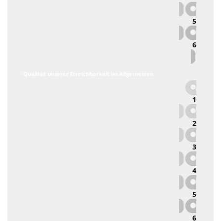
5
6
Qualität unserer Erreichbarkeit im Allgemeinen
1
2
3
4
5
6