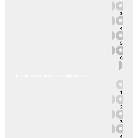
3
4
5
6
Qualität unserer Beratung im Allgemeinen
1
2
3
4