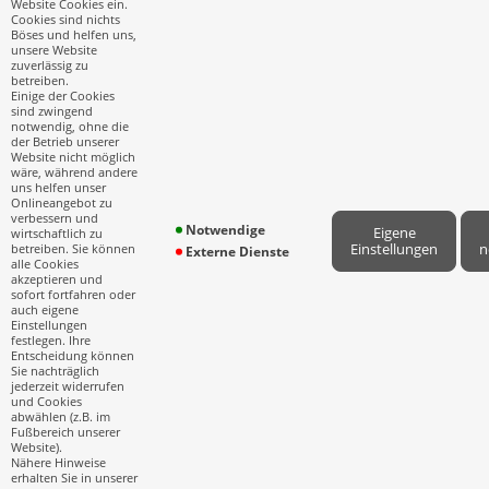
Website Cookies ein.
Impressum
Cookies sind nichts
Böses und helfen uns,
unsere Website
Erstinformation
zuverlässig zu
betreiben.
Datenschutz
Einige der Cookies
sind zwingend
notwendig, ohne die
Cookie-Einstellungen
der Betrieb unserer
Website nicht möglich
wäre, während andere
uns helfen unser
Onlineangebot zu
KONTAKT
verbessern und
Notwendige
Eigene
wirtschaftlich zu
Einstellungen
n
betreiben. Sie können
Externe Dienste
+49 40 800809800
alle Cookies
akzeptieren und
sofort fortfahren oder
info@hubert-consulting.de
auch eigene
Einstellungen
festlegen. Ihre
Am Sandtorkai 30
Entscheidung können
20457 Hamburg
Sie nachträglich
jederzeit widerrufen
und Cookies
abwählen (z.B. im
Fußbereich unserer
Website).
Nähere Hinweise
erhalten Sie in unserer