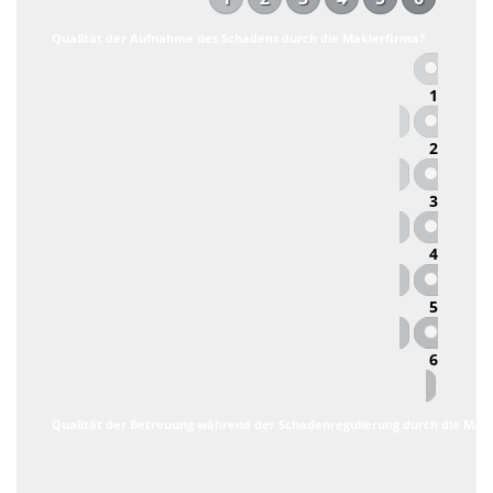
Qualität der Aufnahme des Schadens durch die Maklerfirma?
1
2
3
4
5
6
Qualität der Betreuung während der Schadenregulierung durch die Mak