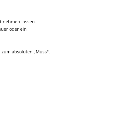
ht nehmen lassen.
euer oder ein
g zum absoluten „Muss".