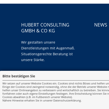
HUBERT CONSULTING
NEWS
GMBH & CO KG
Wir gestalten unsere
Dienstleistungen mit Augenmaß.
Situationsgerechte Beratung ist
unsere Stärke.
Bitte bestätigen Sie
Wir setzen auf unserer Website Cookies ein. Cookies sind nichts Böses und helfen un
Einige der Cookies sind zwingend notwendig, ohne die der Betrieb unserer Website
helfen unser Onlineangebot zu verbessern und wirtschaftlich zu betreiben. Sie könn
fortfahren oder auch eigene Einstellungen festlegen. Ihre Entscheidung können Sie n
Cookies abwählen (z.B. im Fußbereich unserer Website).
Nähere Hinweise erhalten Sie in unserer Datenschutzerklärung.