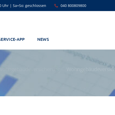
00 Uhr | Sa+So: geschlossen
040 800809800
SERVICE-APP
NEWS
Wohngebäudeversicherung
Wohngebäudeversic