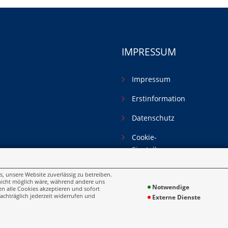
IMPRESSUM
Impressum
Erstinformation
Datenschutz
Cookie-
Einstellungen
s, unsere Website zuverlässig zu betreiben.
 nicht möglich wäre, während andere uns
Notwendige
en alle Cookies akzeptieren und sofort
achträglich jederzeit widerrufen und
Externe Dienste
2026
Hubert Consulting Gmb