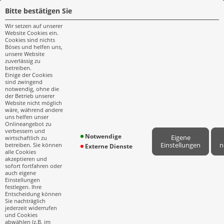
Bitte bestätigen Sie
IMPRESSUM
Wir setzen auf unserer
Website Cookies ein.
Impressum
Cookies sind nichts
Böses und helfen uns,
unsere Website
Erstinformation
zuverlässig zu
betreiben.
Datenschutz
Einige der Cookies
sind zwingend
notwendig, ohne die
Cookie-Einstellungen
der Betrieb unserer
Website nicht möglich
wäre, während andere
uns helfen unser
Onlineangebot zu
KONTAKT
verbessern und
Notwendige
Eigene
wirtschaftlich zu
Einstellungen
n
betreiben. Sie können
Externe Dienste
+49 40 800809800
alle Cookies
akzeptieren und
sofort fortfahren oder
info@hubert-consulting.de
auch eigene
Einstellungen
festlegen. Ihre
Am Sandtorkai 30
Entscheidung können
20457 Hamburg
Sie nachträglich
jederzeit widerrufen
und Cookies
abwählen (z.B. im